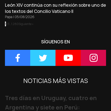
León XIV continúa con su reflexión sobre uno de
los textos del Concilio Vaticano II
Papa
|
05/08/2026
1
2
3
…
1.280
Siguiente »
SÍGUENOS EN
NOTICIAS MÁS VISTAS
Tres días en Uruguay, cuatro en
Argentina y siete en Perú: