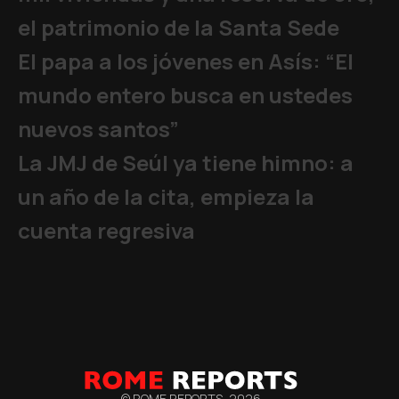
el patrimonio de la Santa Sede
El papa a los jóvenes en Asís: “El
mundo entero busca en ustedes
nuevos santos”
La JMJ de Seúl ya tiene himno: a
un año de la cita, empieza la
cuenta regresiva
© ROME REPORTS,
2026