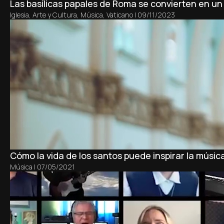
Las basílicas papales de Roma se convierten en un
Iglesia
,
Arte y Cultura
,
Música
,
Vaticano
|
09/11/2023
Cómo la vida de los santos puede inspirar la músic
Música
|
07/05/2021