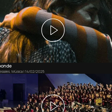
sponde
esiales
,
Música
|
14/02/2025