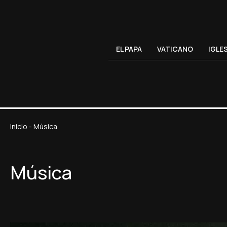
EL PAPA
VATICANO
IGLE
Inicio
-
Música
Música