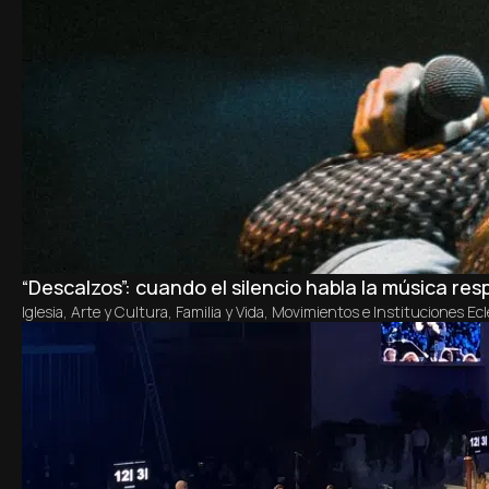
“Descalzos”: cuando el silencio habla la música re
Iglesia
,
Arte y Cultura
,
Familia y Vida
,
Movimientos e Instituciones Ecl