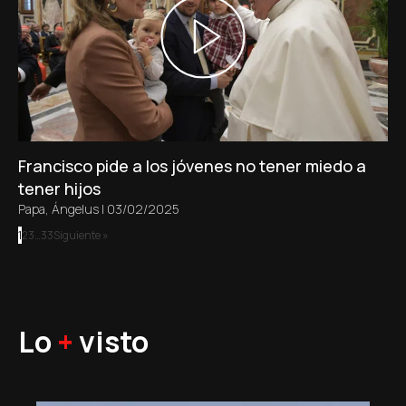
Francisco pide a los jóvenes no tener miedo a
tener hijos
Papa
,
Ángelus
|
03/02/2025
1
2
3
…
33
Siguiente »
Lo
+
visto