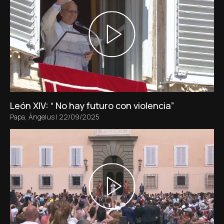
León XIV: “ No hay futuro con violencia”
Papa
,
Ángelus
|
22/09/2025