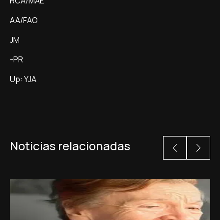
RCA/MAE
AA/FAO
JM
-PR
Up: YJA
Noticias relacionadas