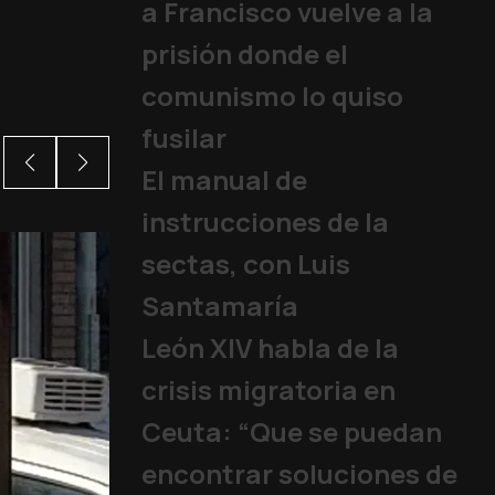
a Francisco vuelve a la
prisión donde el
comunismo lo quiso
fusilar
El manual de
instrucciones de la
sectas, con Luis
Santamaría
León XIV habla de la
crisis migratoria en
Ceuta: “Que se puedan
encontrar soluciones de