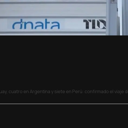
uay, cuatro en Argentina y siete en Perú: confirmado el viaje