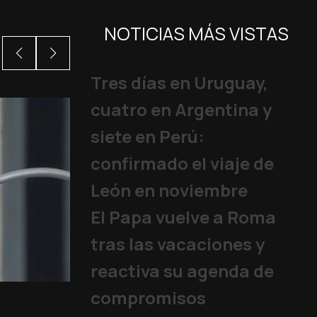
NOTICIAS MÁS VISTAS
Tres días en Uruguay,
cuatro en Argentina y
siete en Perú:
confirmado el viaje de
León en noviembre
El Papa vuelve a Roma
tras las vacaciones y
reactiva su agenda de
El fin de año y el añ
compromisos
Eventos Vaticano
,
Benedict