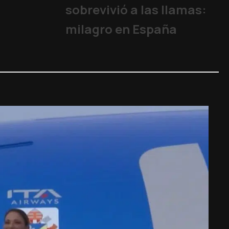
sobrevivió a las llamas:
milagro en España