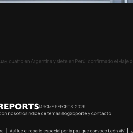
uay, cuatro en Argentina y siete en Perú: confirmado el viaje
© ROME REPORTS,
2026
con nosotros
Índice de temas
Blog
Soporte y contacto
pa
Así fue el rosario especial por la paz que convocó León XIV
¿