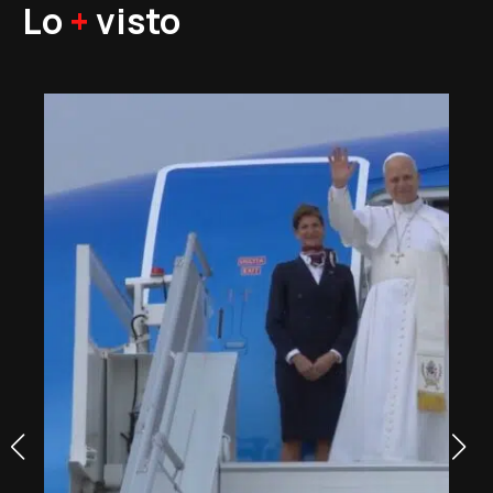
Lo
+
visto