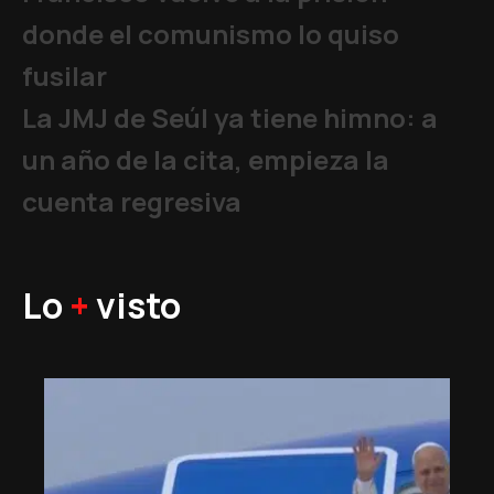
donde el comunismo lo quiso
fusilar
La JMJ de Seúl ya tiene himno: a
un año de la cita, empieza la
cuenta regresiva
Lo
+
visto