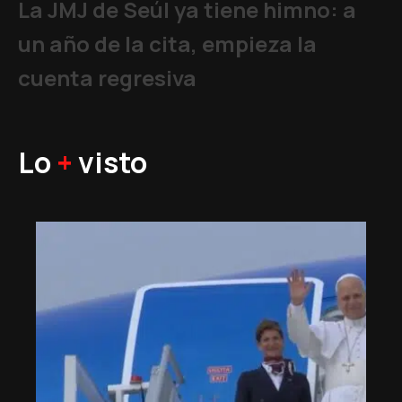
La JMJ de Seúl ya tiene himno: a
un año de la cita, empieza la
cuenta regresiva
Lo
+
visto