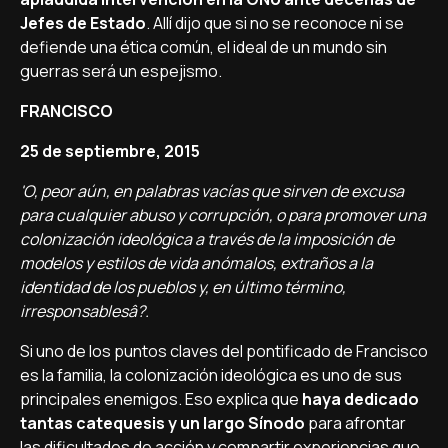
Jefes de Estado
. Allí­ dijo que si no se reconoce ni se
defiende una ética común, el ideal de un mundo sin
guerras será un espejismo.
FRANCISCO
25 de septiembre, 2015
'O, peor aún, en palabras vací­as que sirven de excusa
para cualquier abuso y corrupción, o para promover una
colonización ideológica a través de la imposición de
modelos y estilos de vida anómalos, extraños a la
identidad de los pueblos y, en último término,
irresponsablesâ?.
Si uno de los puntos claves del pontificado de Francisco
es la familia, la colonización ideológica es uno de sus
principales enemigos. Eso explica que
haya dedicado
tantas catequesis y un largo Sí­nodo
para afrontar
las dificultades de acción y compartir experiencias que