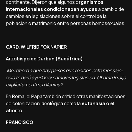
continente. Dijeron que algunos o
rganismos
internacionales condicionaban ayudas
a cambio de
cambios en legislaciones sobre el control de la
poblacion o matrimonio entre personas homosexuales.
CARD. WILFRID FOX NAPIER
Arzobispo de Durban (Sudáfrica)
'Me refiero a que hay paí­ses que reciben este mensaje:
sólo te daré ayudas si cambias legislación. Obama lo dijo
explí­citamente en Keniaâ?.
En Roma, el Papa también criticó otras manifestaciones
de colonización ideológica como la
eutanasia o el
aborto
.
FRANCISCO