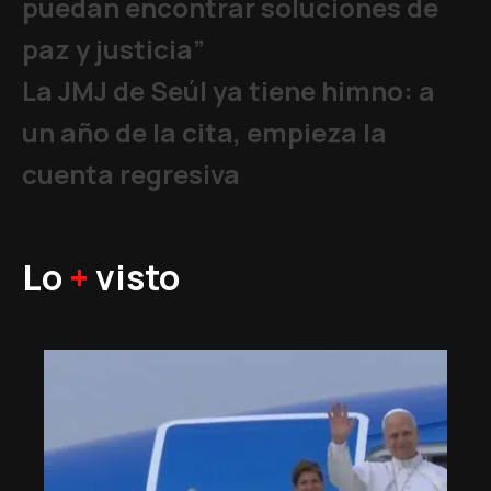
puedan encontrar soluciones de
paz y justicia”
La JMJ de Seúl ya tiene himno: a
un año de la cita, empieza la
cuenta regresiva
Lo
+
visto