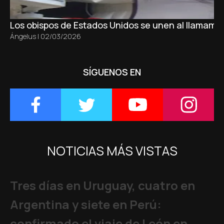
Los obispos de Estados Unidos se unen al llamamie
Ángelus
|
02/03/2026
SÍGUENOS EN
NOTICIAS MÁS VISTAS
Tres días en Uruguay, cuatro en
Argentina y siete en Perú:
confirmado el viaje de León en