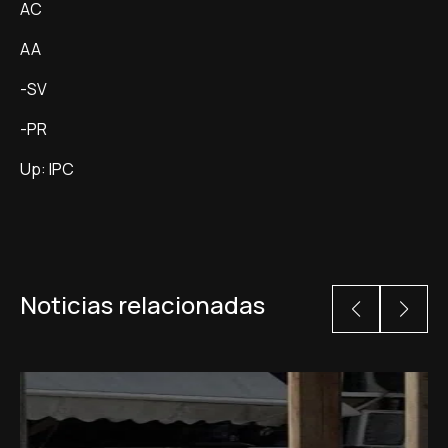
AC
AA
-SV
-PR
Up: IPC
Noticias relacionadas