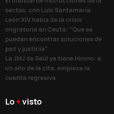
El manual de instrucciones de la
sectas, con Luis Santamaría
León XIV habla de la crisis
migratoria en Ceuta: “Que se
puedan encontrar soluciones de
paz y justicia”
La JMJ de Seúl ya tiene himno: a
un año de la cita, empieza la
cuenta regresiva
Lo
+
visto