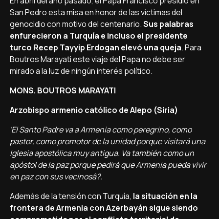
En abril del año pasado, el Papa Francisco presidió en
San Pedro esta misa en honor de las ví­ctimas del
genocidio con motivo del centenario.
Sus palabras
enfurecieron a Turquí­a e incluso el presidente
turco Recep Tayyip Erdogan elevó una queja
. Para
Boutros Marayati este viaje del Papa no debe ser
mirado a la luz de ningún interés polí­tico.
MONS. BOUTROS MARAYATI
Arzobispo armenio católico de Alepo (Siria)
'El Santo Padre va a Armenia como peregrino, como
pastor, como promotor de la unidad porque visitará una
Iglesia apostólica muy antigua. Va también como un
apóstol de la paz porque pedirá que Armenia pueda vivir
en paz con sus vecinosâ?.
Además de la tensión con Turquí­a,
la situación en la
frontera de Armenia con Azerbayán sigue siendo