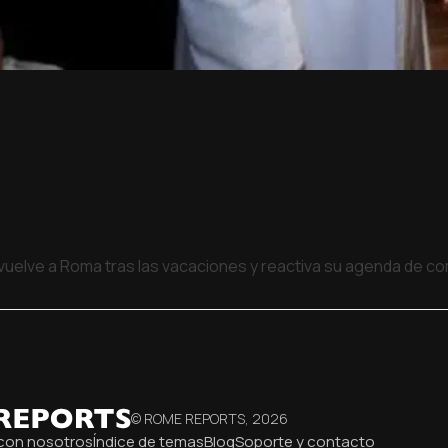
 vuelve a Roma tras las vacaciones y reactiva su agenda de 
© ROME REPORTS,
2026
con nosotros
Índice de temas
Blog
Soporte y contacto