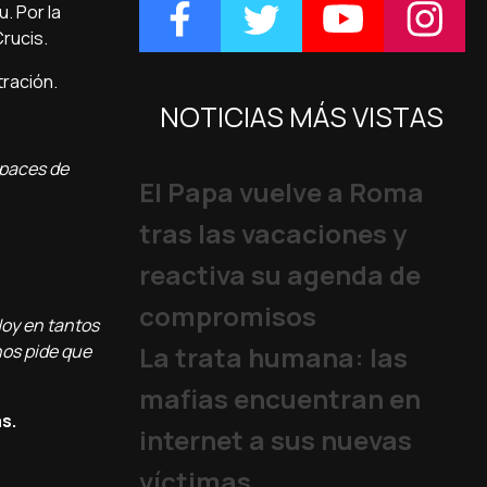
. Por la
Crucis.
tración.
NOTICIAS MÁS VISTAS
apaces de
El Papa vuelve a Roma
tras las vacaciones y
reactiva su agenda de
compromisos
Hoy en tantos
nos pide que
La trata humana: las
mafias encuentran en
s.
internet a sus nuevas
víctimas