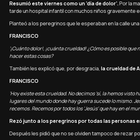
Resumió este viernes como un 'dí­a de dolor'.
Por la ma
tarde un hospital infantil con muchos niños gravemente e
Planteó a los peregrinos que le esperaban en la calle una
FRANCISCO
'¡Cuánto dolor!, ¡cuánta crueldad! ¿Cómo es posible que
hacer estas cosas?
También les explicó que, por desgracia,
la crueldad de 
FRANCISCO
'Hoy existe esta crueldad. No decimos 'sí­, la hemos visto
lugares del mundo donde hay guerra sucede lo mismo. Jesús
recemos. Recemos por todos los 'Jesús' que hay en el mun
Rezó junto a los peregrinos por todas las personas e
Después les pidió que no se olviden tampoco de rezar por