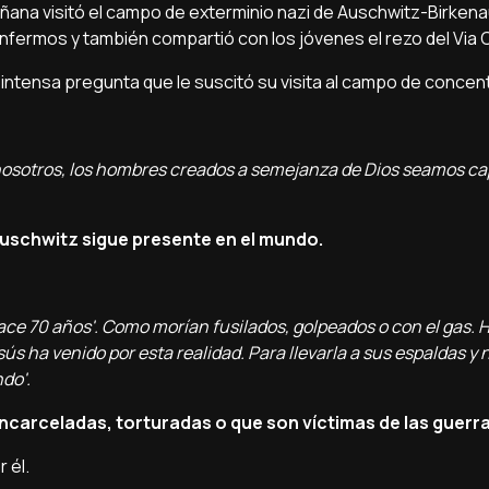
ñana visitó el campo de exterminio nazi de Auschwitz-Birkenau
nfermos y también compartió con los jóvenes el rezo del Via 
 intensa pregunta que le suscitó su visita al campo de concen
 nosotros, los hombres creados a semejanza de Dios seamos c
Auschwitz sigue presente en el mundo.
 hace 70 años'. Como morí­an fusilados, golpeados o con el gas. 
 ha venido por esta realidad. Para llevarla a sus espaldas y 
do'.
ncarceladas, torturadas o que son ví­ctimas de las guerra
 él.