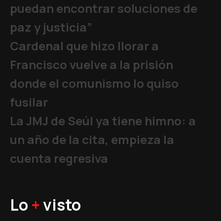
puedan encontrar soluciones de
paz y justicia”
Cardenal que hizo llorar a
Francisco vuelve a la prisión
donde el comunismo lo quiso
fusilar
La JMJ de Seúl ya tiene himno: a
un año de la cita, empieza la
cuenta regresiva
Lo
+
visto