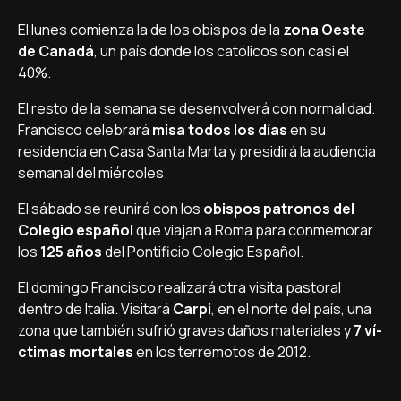
El lunes comienza la de los obispos de la
zona Oeste
de Canadá
, un paí­s donde los católicos son casi el
40%.
El resto de la semana se desenvolverá con normalidad.
Francisco celebrará
misa todos los dí­as
en su
residencia en Casa Santa Marta y presidirá la audiencia
semanal del miércoles.
El sábado se reunirá con los
obispos patronos del
Colegio español
que viajan a Roma para conmemorar
los
125 años
del Pontificio Colegio Español.
El domingo Francisco realizará otra visita pastoral
dentro de Italia. Visitará
Carpi
, en el norte del paí­s, una
zona que también sufrió graves daños materiales y
7 ví­
ctimas mortales
en los terremotos de 2012.