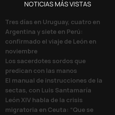
NOTICIAS MÁS VISTAS
Tres días en Uruguay, cuatro en
Argentina y siete en Perú:
confirmado el viaje de León en
noviembre
Los sacerdotes sordos que
predican con las manos
El manual de instrucciones de la
sectas, con Luis Santamaría
León XIV habla de la crisis
migratoria en Ceuta: “Que se