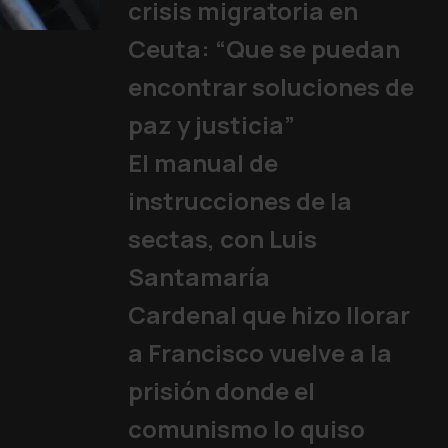
crisis migratoria en
Los jóvenes rep
Ceuta: “Que se puedan
Papa
|
06/08/2026
encontrar soluciones de
paz y justicia”
El manual de
instrucciones de la
sectas, con Luis
Santamaría
Cardenal que hizo llorar
a Francisco vuelve a la
prisión donde el
comunismo lo quiso