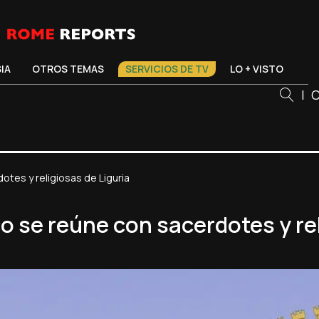
SIA
OTROS TEMAS
SERVICIOS DE TV
LO + VISTO
|
C
otes y religiosas de Liguria
 se reúne con sacerdotes y rel