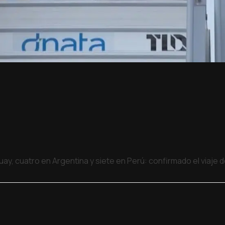
uay, cuatro en Argentina y siete en Perú: confirmado el viaje