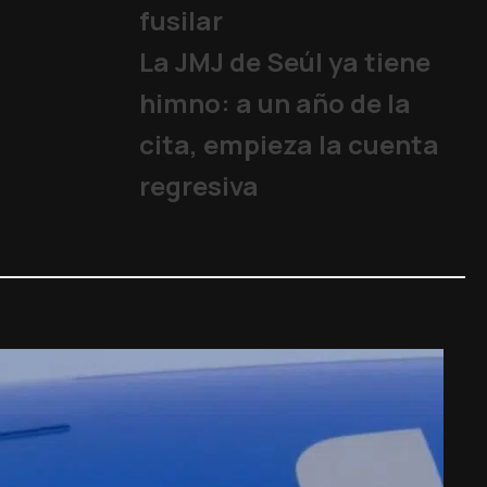
fusilar
La JMJ de Seúl ya tiene
himno: a un año de la
cita, empieza la cuenta
regresiva