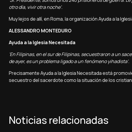
'Sr. Presidente, somos unos 240 prisioneros de guerra. Le
otro dí­a, vivir otra noche'.
Muy lejos de allí­, en Roma, la organización Ayuda a la Igl
ALESSANDRO MONTEDURO
Ayuda a la Iglesia Necesitada
'En Filipinas, en el sur de Filipinas, secuestraron a un s
de ayer, es un problema ligado a un fenómeno yihadista'.
Precisamente Ayuda a la Iglesia Necesitada está promovie
secuestro del sacerdote como la situación de los cristiano
Noticias relacionadas