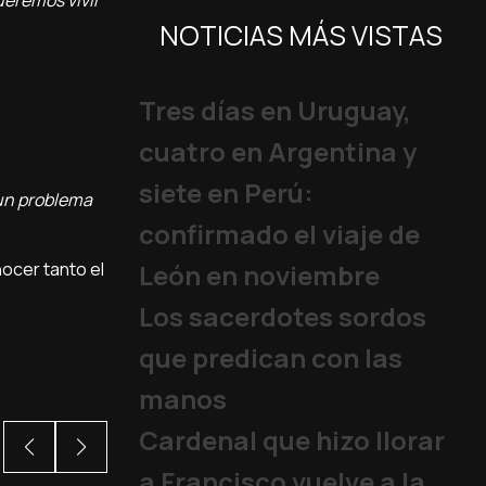
ueremos vivir
NOTICIAS MÁS VISTAS
Tres días en Uruguay,
cuatro en Argentina y
siete en Perú:
 un problema
confirmado el viaje de
ocer tanto el
León en noviembre
Los sacerdotes sordos
que predican con las
manos
Cardenal que hizo llorar
a Francisco vuelve a la