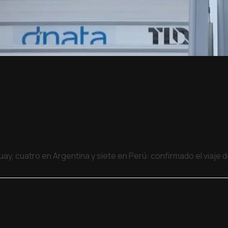
uay, cuatro en Argentina y siete en Perú: confirmado el viaje