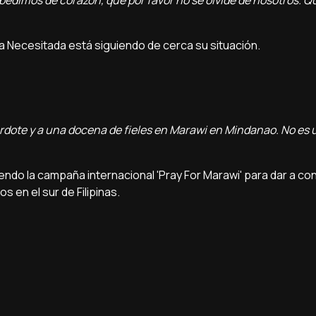
 pedimos de corazón, que por favor no se olvide de nosotros. Q
esia Necesitada está siguiendo de cerca su situación.
acerdote y a una docena de fieles en Marawi en Mindanao. No es
ndo la campaña internacional 'Pray For Marawi' para dar a con
s en el sur de Filipinas.