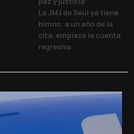
paz y justicia”
La JMJ de Seúl ya tiene
himno: a un año de la
cita, empieza la cuenta
regresiva