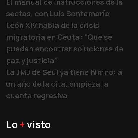
El manual de instrucciones de la
sectas, con Luis Santamaría
León XIV habla de la crisis
migratoria en Ceuta: “Que se
puedan encontrar soluciones de
paz y justicia”
La JMJ de Seúl ya tiene himno: a
un año de la cita, empieza la
cuenta regresiva
Lo
+
visto