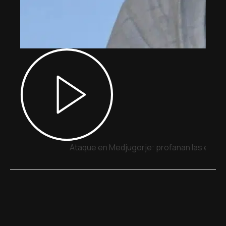
Ataque en Medjugorje: profanan las estatua