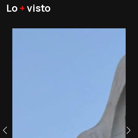
Lo
+
visto