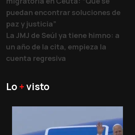
migratoria en Ceuta: “Que se
puedan encontrar soluciones de
paz y justicia”
La JMJ de Seúl ya tiene himno: a
un año de la cita, empieza la
cuenta regresiva
Lo
+
visto