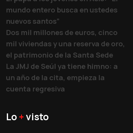
mundo entero busca en ustedes
nuevos santos”
Dos mil millones de euros, cinco
mil viviendas y una reserva de oro,
el patrimonio de la Santa Sede
La JMJ de Seúl ya tiene himno: a
un año de la cita, empieza la
cuenta regresiva
Lo
+
visto