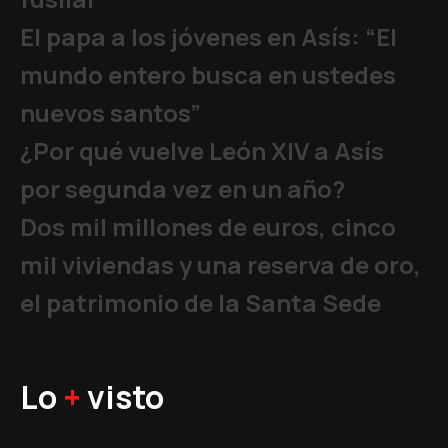
El papa a los jóvenes en Asís: “El
mundo entero busca en ustedes
nuevos santos”
¿Por qué vuelve León XIV a Asís
por segunda vez en un año?
Dos mil millones de euros, cinco
mil viviendas y una reserva de oro,
el patrimonio de la Santa Sede
Lo
+
visto