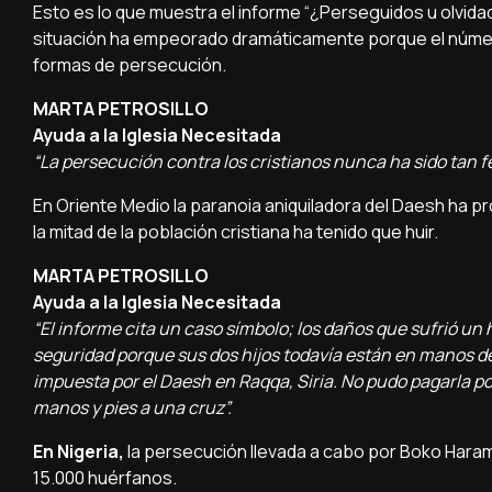
Esto es lo que muestra el informe “¿Perseguidos u olvidad
situación ha empeorado dramáticamente porque el númer
formas de persecución.
MARTA PETROSILLO
Ayuda a la Iglesia Necesitada
“La persecución contra los cristianos nunca ha sido tan f
En Oriente Medio la paranoia aniquiladora del Daesh ha pr
la mitad de la población cristiana ha tenido que huir.
MARTA PETROSILLO
Ayuda a la Iglesia Necesitada
“El informe cita un caso símbolo; los daños que sufrió un
seguridad porque sus dos hijos todavía están en manos del
impuesta por el Daesh en Raqqa, Siria. No pudo pagarla p
manos y pies a una cruz”.
En Nigeria,
la persecución llevada a cabo por Boko Haram
15.000 huérfanos.