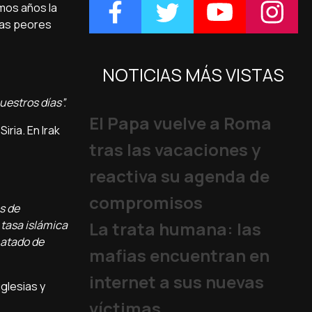
imos años la
las peores
NOTICIAS MÁS VISTAS
uestros días”.
El Papa vuelve a Roma
ria. En Irak
tras las vacaciones y
reactiva su agenda de
compromisos
s de
 tasa islámica
La trata humana: las
 atado de
mafias encuentran en
internet a sus nuevas
glesias y
víctimas