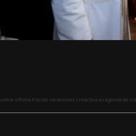
 vuelve a Roma tras las vacaciones y reactiva su agenda de 