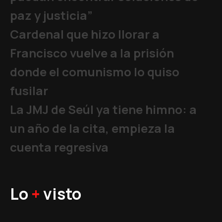
paz y justicia”
Cardenal que hizo llorar a
Francisco vuelve a la prisión
donde el comunismo lo quiso
fusilar
La JMJ de Seúl ya tiene himno: a
un año de la cita, empieza la
cuenta regresiva
Lo
+
visto