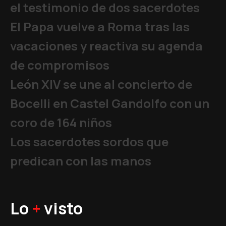
el testimonio de dos sacerdotes
El Papa vuelve a Roma tras las
vacaciones y reactiva su agenda
de compromisos
León XIV se une al concierto de
Bocelli en Castel Gandolfo con un
coro de 164 niños
Los sacerdotes sordos que
predican con las manos
Lo
+
visto