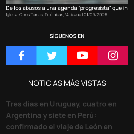
De los abusos a una agenda “progresista” que inici
Iglesia
,
Otros Temas
,
Polémicas
,
Vaticano
|
01/06/2026
SÍGUENOS EN
NOTICIAS MÁS VISTAS
Tres días en Uruguay, cuatro en
Argentina y siete en Perú:
confirmado el viaje de León en