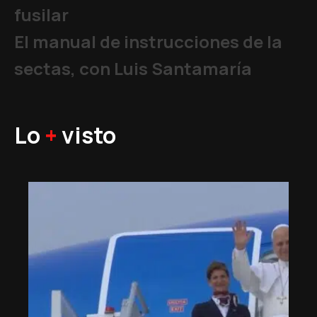
fusilar
El manual de instrucciones de la
sectas, con Luis Santamaría
Lo
+
visto