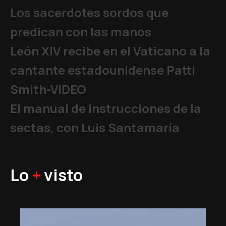
Los sacerdotes sordos que
predican con las manos
León XIV recibe en el Vaticano a la
cantante estadounidense Patti
Smith-VIDEO
El manual de instrucciones de la
sectas, con Luis Santamaría
Lo
+
visto