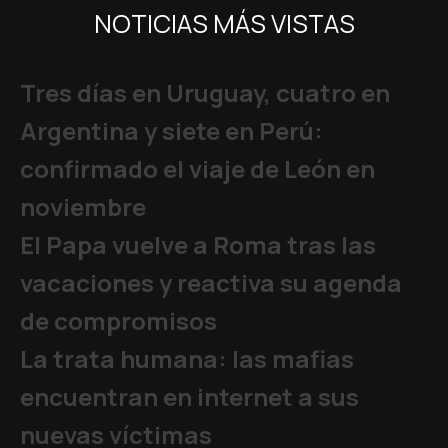
NOTICIAS MÁS VISTAS
Tres días en Uruguay, cuatro en
Argentina y siete en Perú:
confirmado el viaje de León en
noviembre
El Papa vuelve a Roma tras las
vacaciones y reactiva su agenda
de compromisos
La trata humana: las mafias
encuentran en internet a sus
nuevas víctimas