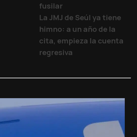
fusilar
La JMJ de Seúl ya tiene
himno: a un año de la
cita, empieza la cuenta
regresiva