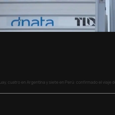
uay, cuatro en Argentina y siete en Perú: confirmado el viaje