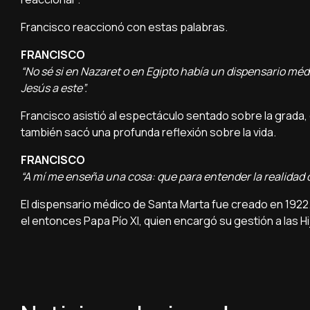
Francisco reaccionó con estas palabras.
FRANCISCO
“No sé si en Nazaret o en Egipto había un dispensario méd
Jesús a este”.
Francisco asistió al espectáculo sentado sobre la grada
también sacó una profunda reflexión sobre la vida.
FRANCISCO
“A mí me enseña una cosa: que para entender la realidad d
El dispensario médico de Santa Marta fue creado en 1922.
el entonces Papa Pío XI, quien encargó su gestión a las Hi