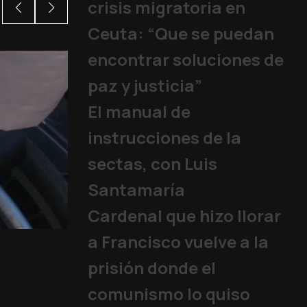
crisis migratoria en
Ceuta: “Que se puedan
encontrar soluciones de
paz y justicia”
El manual de
instrucciones de la
sectas, con Luis
Santamaría
Cardenal que hizo llorar
Los jóvenes rep
a Francisco vuelve a la
Papa
|
06/08/2026
prisión donde el
comunismo lo quiso