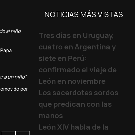
NOTICIAS MÁS VISTAS
do al niño
Tres días en Uruguay,
cuatro en Argentina y
l Papa
siete en Perú:
confirmado el viaje de
r a un niño”.
León en noviembre
promovido por
Los sacerdotes sordos
que predican con las
manos
León XIV habla de la