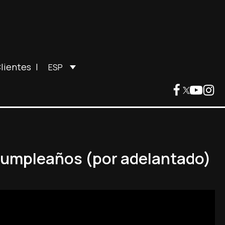
lientes
|
ESP
u cumpleaños (por adelantado)