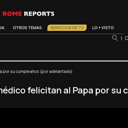
SIA
OTROS TEMAS
SERVICIOS DE TV
LO + VISTO
|
C
apa por su cumpleaños (por adelantado)
médico felicitan al Papa por s