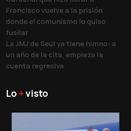
Francisco vuelve a la prisión
donde el comunismo lo quiso
fusilar
La JMJ de Seúl ya tiene himno: a
un año de la cita, empieza la
cuenta regresiva
Lo
+
visto