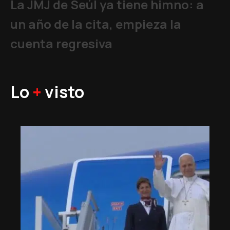
La JMJ de Seúl ya tiene himno: a
un año de la cita, empieza la
cuenta regresiva
Lo
+
visto