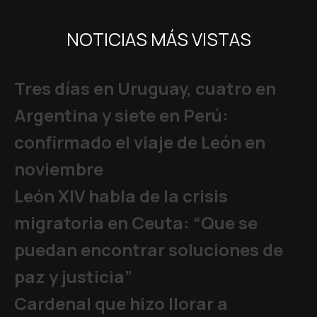
NOTICIAS MÁS VISTAS
Tres días en Uruguay, cuatro en
Argentina y siete en Perú:
confirmado el viaje de León en
noviembre
León XIV habla de la crisis
migratoria en Ceuta: “Que se
puedan encontrar soluciones de
paz y justicia”
Cardenal que hizo llorar a