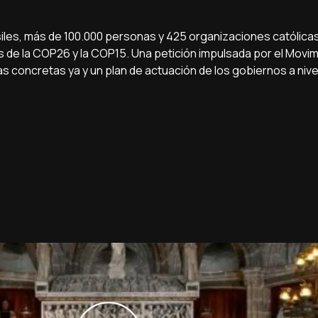
iles, más de 100.000 personas y 425 organizaciones católica
res de la COP26 y la COP15. Una petición impulsada por el Movi
s concretas ya y un plan de actuación de los gobiernos a nive