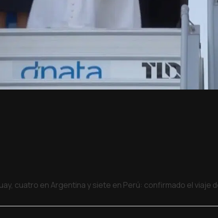
uay, cuatro en Argentina y siete en Perú: confirmado el viaje