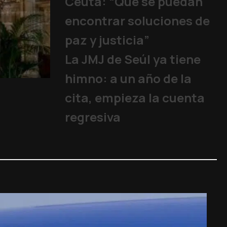
Ceuta: “Que se puedan
encontrar soluciones de
paz y justicia”
La JMJ de Seúl ya tiene
himno: a un año de la
15 años sin un Papa
cita, empieza la cuenta
Iglesia
,
Familia y Vida
,
Papa
,
regresiva