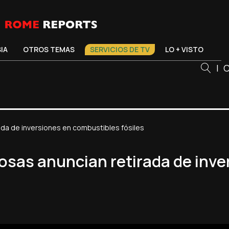
SIA
OTROS TEMAS
SERVICIOS DE TV
LO + VISTO
|
C
rada de inversiones en combustibles fósiles
giosas anuncian retirada de inv