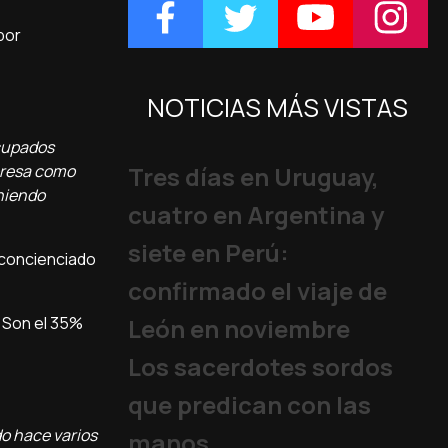
por
NOTICIAS MÁS VISTAS
ocupados
presa como
Tres días en Uruguay,
eniendo
cuatro en Argentina y
siete en Perú:
 concienciado
confirmado el viaje de
. Son el 35%
León en noviembre
Los sacerdotes sordos
que predican con las
do hace varios
manos