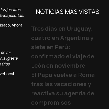
los jesuitas
NOTICIAS MÁS VISTAS
e los jesuitas.
visado. Ahora
Tres días en Uruguay,
cuatro en Argentina y
siete en Perú:
 en mi
confirmado el viaje de
 la Iglesia
e Dios.
León en noviembre
El Papa vuelve a Roma
l local.
tras las vacaciones y
reactiva su agenda de
compromisos