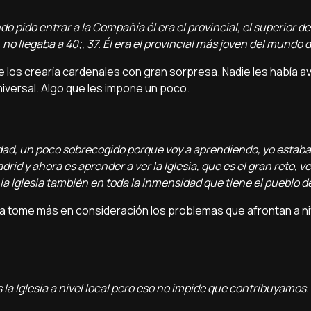
pido entrar a la Compañía él era el provincial, el superior de 
no llegaba a 40;, 37. Él era el provincial más joven del mundo d
e los crearía cardenales con gran sorpresa. Nadie les había a
universal. Algo que les impone un poco.
dad, un poco sobrecogido porque voy a aprendiendo, yo estaba
y ahora es aprender a ver la Iglesia, que es el gran reto, ver
r la Iglesia también en toda la inmensidad que tiene el pueblo d
ome más en consideración los problemas que afrontan a nive
la Iglesia a nivel local pero eso no impide que contribuyamos.