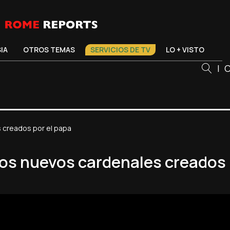
SIA
OTROS TEMAS
SERVICIOS DE TV
LO + VISTO
|
C
s creados por el papa
 los nuevos cardenales creados 