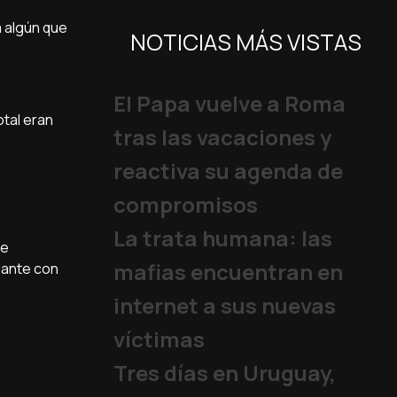
a algún que
NOTICIAS MÁS VISTAS
El Papa vuelve a Roma
otal eran
tras las vacaciones y
reactiva su agenda de
compromisos
La trata humana: las
de
mafias encuentran en
lante con
internet a sus nuevas
víctimas
Tres días en Uruguay,