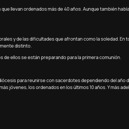
is que llevan ordenados más de 40 años. Aunque también habí
ales y de las dificultades que afrontan como la soledad. En t
mente distinto.
os de ellos se están preparando para la primera comunión.
a diócesis para reunirse con sacerdotes dependiendo del año 
más jóvenes, los ordenados en los últimos 10 años. Y más ade