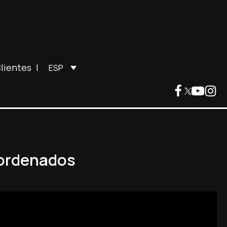
lientes
|
ESP
 ordenados