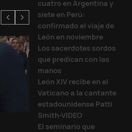
cuatro en Argentina y
siete en Perú:
confirmado el viaje de
León en noviembre
Los sacerdotes sordos
que predican con las
manos
León XIV recibe en el
Vaticano a la cantante
estadounidense Patti
Smith-VIDEO
Tres días en Urug
Papa
|
05/08/2026
El seminario que