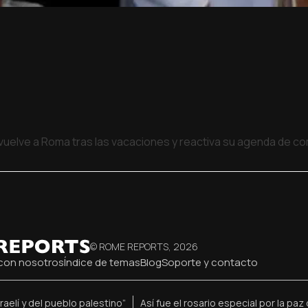
 vuelve a Roma tras las vacaciones y reactiva su agenda de 
© ROME REPORTS,
2026
con nosotros
Índice de temas
Blog
Soporte y contacto
raelí y del pueblo palestino”
Así fue el rosario especial por la pa