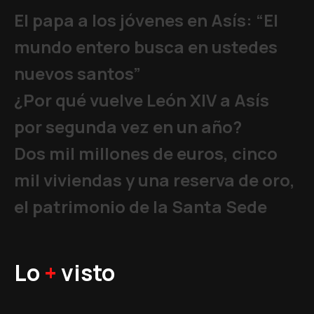
El papa a los jóvenes en Asís: “El
mundo entero busca en ustedes
nuevos santos”
¿Por qué vuelve León XIV a Asís
por segunda vez en un año?
Dos mil millones de euros, cinco
mil viviendas y una reserva de oro,
el patrimonio de la Santa Sede
Lo
+
visto