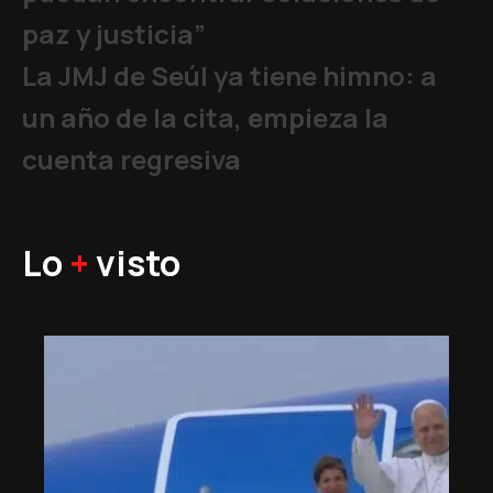
paz y justicia”
La JMJ de Seúl ya tiene himno: a
un año de la cita, empieza la
cuenta regresiva
Lo
+
visto