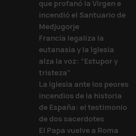
que profanó la Virgen e
Dos mil millone
Papa
|
03/08/2026
incendió el Santuario de
Medjugorje
Francia legaliza la
eutanasia y la Iglesia
alza la voz: “Estupor y
tristeza”
La Iglesia ante los peores
incendios de la historia
de España: el testimonio
de dos sacerdotes
El Papa vuelve a Roma