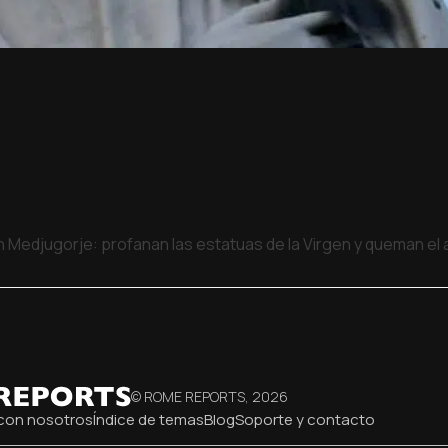
 Medjugorje: profanan las estatuas de la Virgen y queman el a
© ROME REPORTS,
2026
con nosotros
Índice de temas
Blog
Soporte y contacto