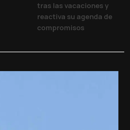
tras las vacaciones y
reactiva su agenda de
compromisos