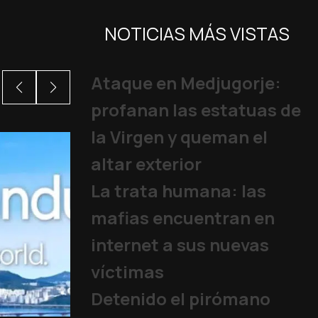
NOTICIAS MÁS VISTAS
Ataque en Medjugorje:
profanan las estatuas de
la Virgen y queman el
altar exterior
La trata humana: las
mafias encuentran en
internet a sus nuevas
víctimas
Detenido el pirómano