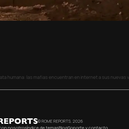
rata humana: las mafias encuentran en internet a sus nuevas 
© ROME REPORTS,
2026
con nosotros
Índice de temas
Blog
Soporte y contacto