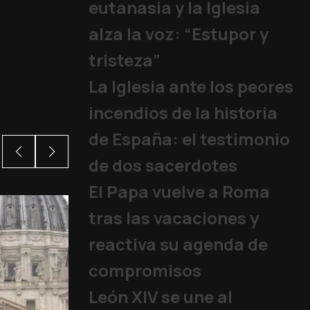
eutanasia y la Iglesia
alza la voz: “Estupor y
tristeza”
La Iglesia ante los peores
incendios de la historia
de España: el testimonio
de dos sacerdotes
El Papa vuelve a Roma
tras las vacaciones y
reactiva su agenda de
compromisos
León XIV se une al