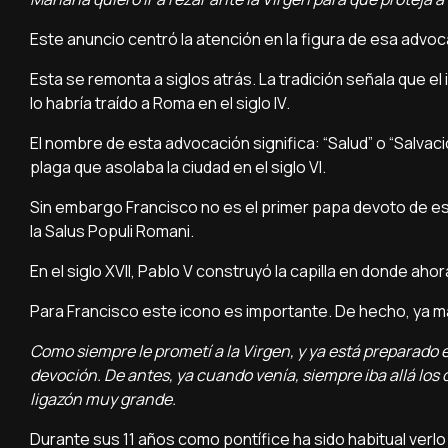
Este anuncio centró la atención en la figura de esa advoc
Esta se remonta a siglos atrás. La tradición señala que e
lo habría traído a Roma en el siglo IV.
El nombre de esta advocación significa: “Salud” o “Salvac
plaga que asolaba la ciudad en el siglo VI.
Sin embargo Francisco no es el primer papa devoto de est
la Salus Populi Romani.
En el siglo XVII, Pablo V construyó la capilla en donde ahor
Para Francisco este icono es importante. De hecho, ya m
Como siempre le prometí a la Virgen, y ya está preparado e
devoción. De antes, ya cuando venía, siempre iba allá los
ligazón muy grande.
Durante sus 11 años como pontífice ha sido habitual verlo