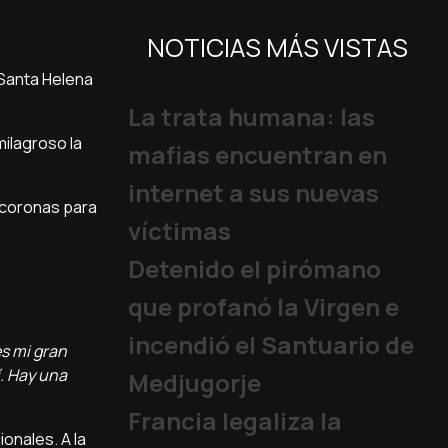
NOTICIAS MÁS VISTAS
 Santa Helena
La trata humana: las
milagroso la
mafias encuentran en
internet a sus nuevas
r coronas para
víctimas
Detenido el pirómano
que profanó la Virgen e
incendió el Santuario de
es mi gran
í. Hay una
Medjugorje
Francia legaliza la
onales. A la