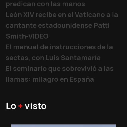
predican con las manos
León XIV recibe en el Vaticano a la
cantante estadounidense Patti
Smith-VIDEO
El manual de instrucciones de la
sectas, con Luis Santamaría
El seminario que sobrevivió a las
llamas: milagro en España
Lo
+
visto