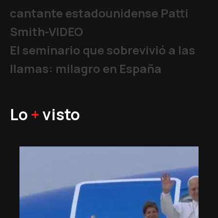
cantante estadounidense Patti
Smith-VIDEO
El seminario que sobrevivió a las
llamas: milagro en España
Lo
+
visto