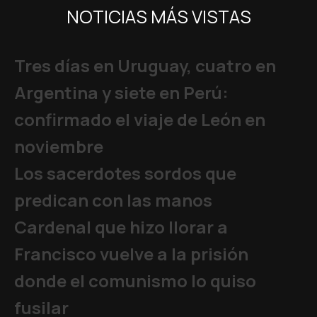
NOTICIAS MÁS VISTAS
Tres días en Uruguay, cuatro en
Argentina y siete en Perú:
confirmado el viaje de León en
noviembre
Los sacerdotes sordos que
predican con las manos
Cardenal que hizo llorar a
Francisco vuelve a la prisión
donde el comunismo lo quiso
fusilar