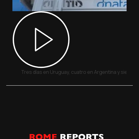
Tres días en Uruguay, cuatro en Argentina y siete e