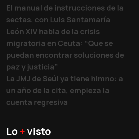
El manual de instrucciones de la
sectas, con Luis Santamaría
León XIV habla de la crisis
migratoria en Ceuta: “Que se
puedan encontrar soluciones de
paz y justicia”
La JMJ de Seúl ya tiene himno: a
un año de la cita, empieza la
cuenta regresiva
Lo
+
visto