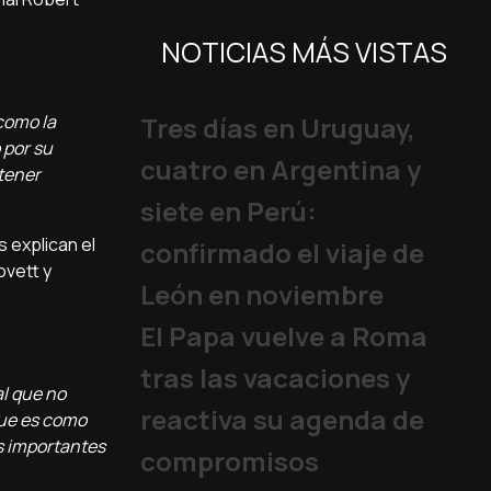
NOTICIAS MÁS VISTAS
como la
Tres días en Uruguay,
 por su
cuatro en Argentina y
 tener
siete en Perú:
 explican el
confirmado el viaje de
ovett y
León en noviembre
El Papa vuelve a Roma
tras las vacaciones y
al que no
reactiva su agenda de
 que es como
s importantes
compromisos