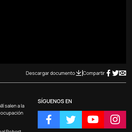
Descargar documento
Compartir
SÍGUENOS EN
í salen a la
a ocupación
nal Robert