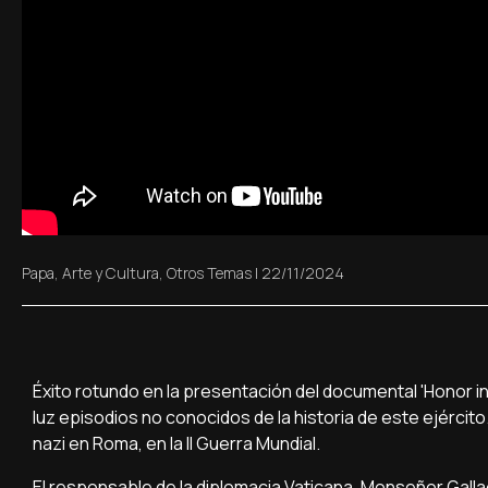
Papa
,
Arte y Cultura
,
Otros Temas
|
22/11/2024
Éxito rotundo en la presentación del documental 'Honor in
luz episodios no conocidos de la historia de este ejércit
nazi en Roma, en la II Guerra Mundial.
El responsable de la diplomacia Vaticana, Monseñor Gallag