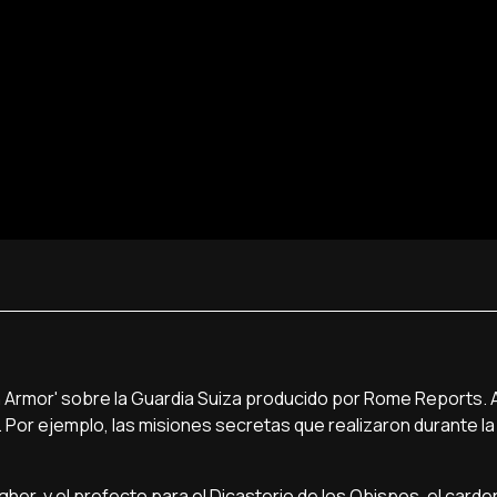
 Armor' sobre la Guardia Suiza producido por Rome Reports. All
o. Por ejemplo, las misiones secretas que realizaron durante l
her, y el prefecto para el Dicasterio de los Obispos, el carde