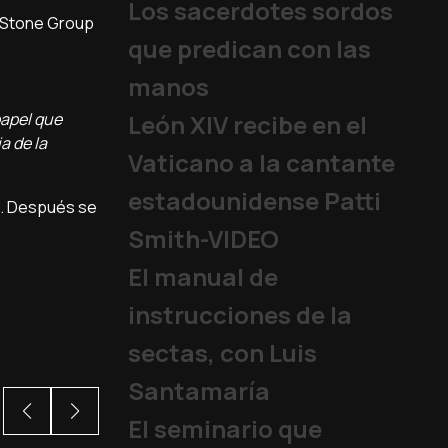
Los sacerdotes sordos
erStone Group
que predican con las
manos
papel que
León XIV recibe en el
a de la
Vaticano a la cantante
estadounidense Patti
re. Después se
Smith-VIDEO
El manual de
instrucciones de la
sectas, con Luis
Santamaría
El seminario que