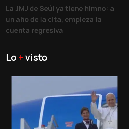
La JMJ de Seúl ya tiene himno: a
un año de la cita, empieza la
cuenta regresiva
Lo
+
visto