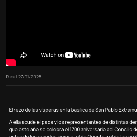
Papa
|
27/01/2025
El rezo de las vísperas en la basílica de San Pablo Extra
A ella acude el papa y los representantes de distintas d
que este año se celebra el 1700 aniversario del Concilio d
antes de los grandes cismas; el de Oriente y el de los pr