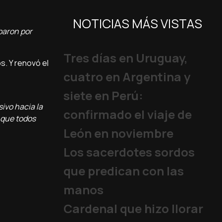
NOTICIAS MÁS VISTAS
obaron por
Tres días en Uruguay,
s. Y renovó el
cuatro en Argentina y
siete en Perú:
ivo hacia la
confirmado el viaje de
 que todos
León en noviembre
Los sacerdotes sordos
que predican con las
manos
Cardenal que hizo llorar