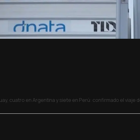
uay, cuatro en Argentina y siete en Perú: confirmado el viaje