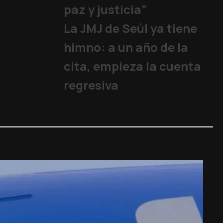
paz y justicia”
La JMJ de Seúl ya tiene
himno: a un año de la
cita, empieza la cuenta
regresiva