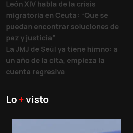
León XIV habla de la crisis
migratoria en Ceuta: “Que se
puedan encontrar soluciones de
paz y justicia”
La JMJ de Seúl ya tiene himno: a
un año de la cita, empieza la
cuenta regresiva
Lo
+
visto