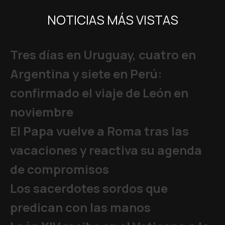
NOTICIAS MÁS VISTAS
Tres días en Uruguay, cuatro en
Argentina y siete en Perú:
confirmado el viaje de León en
noviembre
El Papa vuelve a Roma tras las
vacaciones y reactiva su agenda
de compromisos
Los sacerdotes sordos que
predican con las manos