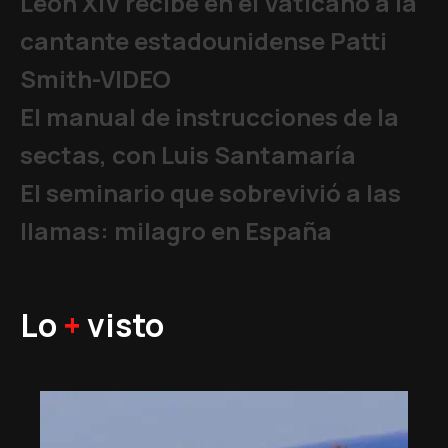
León XIV recibe en el Vaticano a la
cantante estadounidense Patti
Smith-VIDEO
El manual de instrucciones de la
sectas, con Luis Santamaría
El seminario que sobrevivió a las
llamas: milagro en España
Lo
+
visto