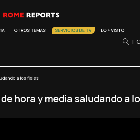
SIA
OTROS TEMAS
SERVICIOS DE TV
LO + VISTO
|
C
udando a los fieles
de hora y media saludando a lo