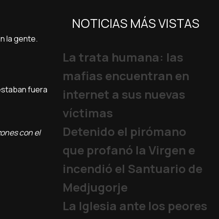
NOTICIAS MÁS VISTAS
n la gente.
La trata humana: las
mafias encuentran en
 estaban fuera
internet a sus nuevas
víctimas
Detenido el pirómano
zones con el
que profanó la Virgen e
incendió el Santuario de
Medjugorje
La Iglesia ante los peores