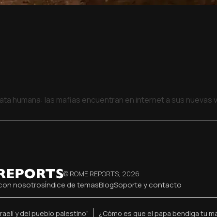
rata humana: las mafias encuentran en internet a sus nuevas 
© ROME REPORTS,
2026
con nosotros
Índice de temas
Blog
Soporte y contacto
raelí y del pueblo palestino”
¿Cómo es que el papa bendiga tu ma