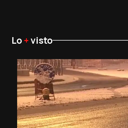
Lo
+
visto