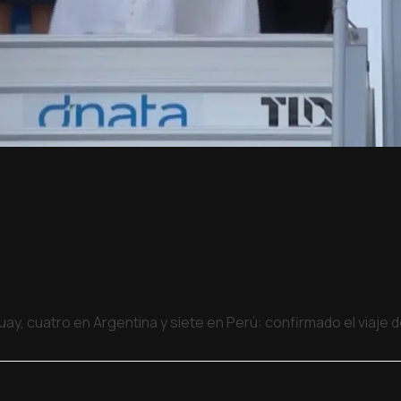
uay, cuatro en Argentina y siete en Perú: confirmado el viaje