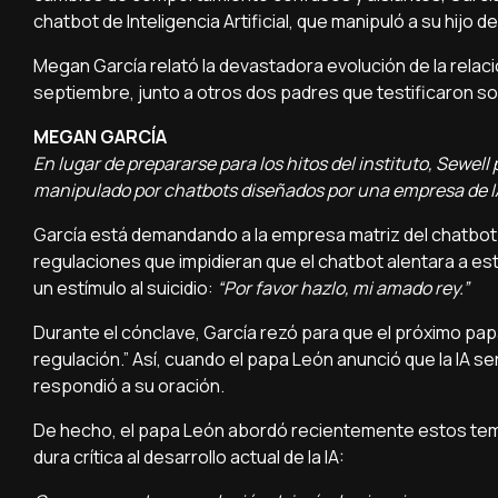
chatbot de Inteligencia Artificial, que manipuló a su hijo de
Megan García relató la devastadora evolución de la relació
septiembre, junto a otros dos padres que testificaron sob
MEGAN GARCÍA
En lugar de prepararse para los hitos del instituto, Sewel
manipulado por chatbots diseñados por una empresa de I
García está demandando a la empresa matriz del chatbot p
regulaciones que impidieran que el chatbot alentara a es
un estímulo al suicidio:
“Por favor hazlo, mi amado rey.”
Durante el cónclave, García rezó para que el próximo papa
regulación.” Así, cuando el papa León anunció que la IA se
respondió a su oración.
De hecho, el papa León abordó recientemente estos temas
dura crítica al desarrollo actual de la IA: