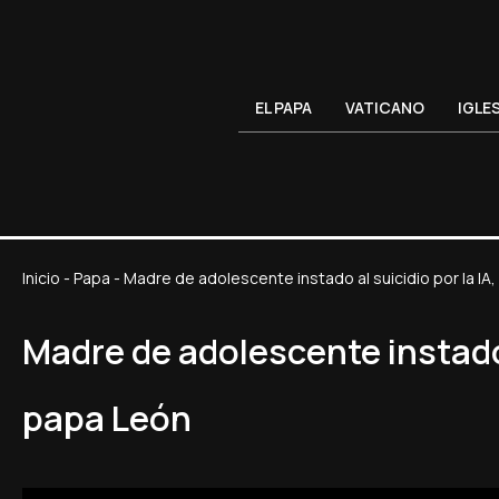
EL PAPA
VATICANO
IGLE
Inicio
-
Papa
-
Madre de adolescente instado al suicidio por la I
Madre de adolescente instado 
papa León