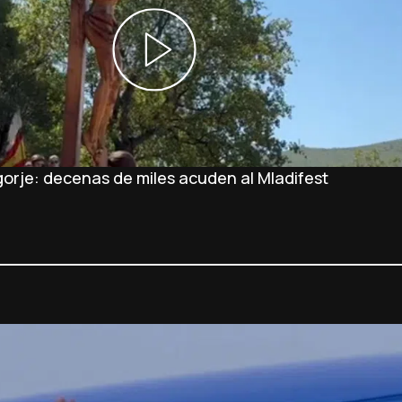
orje: decenas de miles acuden al Mladifest