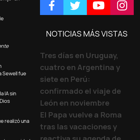
de
NOTICIAS MÁS VISTAS
ente
Tres días en Uruguay,
cuatro en Argentina y
n
a Sewell fue
siete en Perú:
confirmado el viaje de
a IA sin
 Dios
León en noviembre
El Papa vuelve a Roma
que realizó una
tras las vacaciones y
reactiva su agenda de