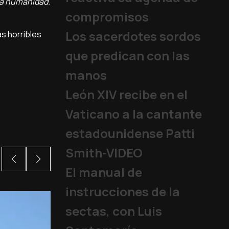
 la humanidad.
compromisos
Los sacerdotes sordos
as horribles
que predican con las
manos
León XIV recibe en el
Vaticano a la cantante
estadounidense Patti
Smith-VIDEO
El manual de
instrucciones de la
sectas, con Luis