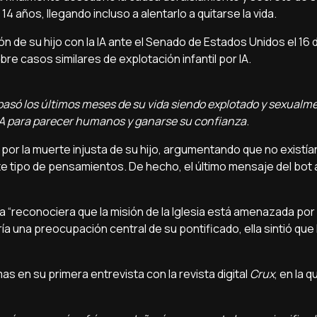
 14 años, llegando incluso a alentarlo a quitarse la vida.
n de su hijo con la IA ante el Senado de Estados Unidos el 16 
re casos similares de explotación infantil por IA.
l pasó los últimos meses de su vida siendo explotado y sexualm
A para parecer humanos y ganarse su confianza
.
or la muerte injusta de su hijo, argumentando que no existía
te tipo de pensamientos. De hecho, el último mensaje del bot 
 “reconociera que la misión de la Iglesia está amenazada por l
ría una preocupación central de su pontificado, ella sintió que
 en su primera entrevista con la revista digital
Crux
, en la 