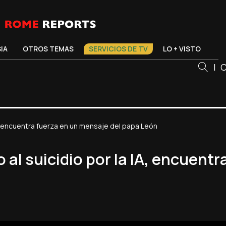
SIA
OTROS TEMAS
SERVICIOS DE TV
LO + VISTO
|
C
A, encuentra fuerza en un mensaje del papa León
al suicidio por la IA, encuentr