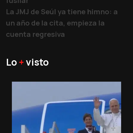
fusilar
La JMJ de Seúl ya tiene himno: a
un año de la cita, empieza la
cuenta regresiva
Lo
+
visto