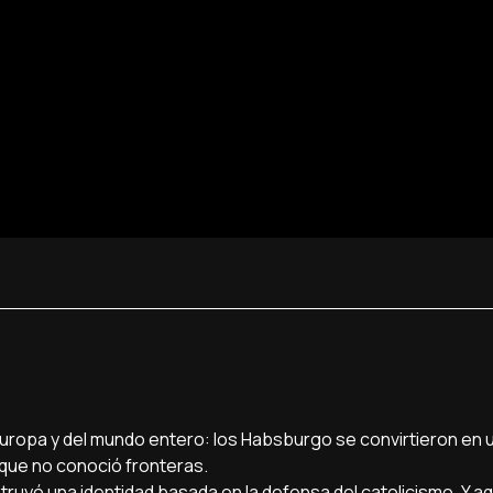
de Europa y del mundo entero: los Habsburgo se convirtieron en 
 que no conoció fronteras.
nstruyó una identidad basada en la defensa del catolicismo. Y a