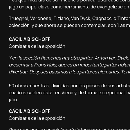
jugó un papel clave como herramienta de evangelización
Brueghel, Veronese, Tiziano, Van Dyck, Cagnacci o Tintor
colección, y que ahora se pueden contemplar: son 'Las ma
CÄCILIA BISCHOFF
Comisaria de la exposición
Y en la sección flamenca hay otro pintor, Anton van Dyc
presentar a Frans Hals, que es un importante pintor hola
divertida. Después pasamos a los pintores alemanes. Ten
50 obras maestras, divididas por los países de sus artist
cuadros suelen estar en Viena y, de forma excepcional, 
julio.
CÄCILIA BISCHOFF
Comisaria de la exposición
Pero creo que lo especialmente interesante es la presen