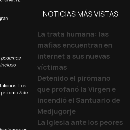
NOTICIAS MÁS VISTAS
gran
La trata humana: las
mafias encuentran en
internet a sus nuevas
go podemos
 incluso
víctimas
Detenido el pirómano
talianos. Los
que profanó la Virgen e
 próximo 3 de
incendió el Santuario de
Medjugorje
La Iglesia ante los peores
 dominante en