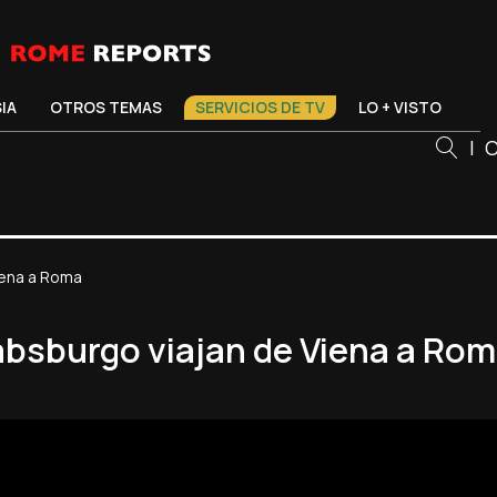
SIA
OTROS TEMAS
SERVICIOS DE TV
LO + VISTO
|
C
iena a Roma
Habsburgo viajan de Viena a Ro