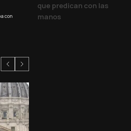
que predican con las
manos
pa con