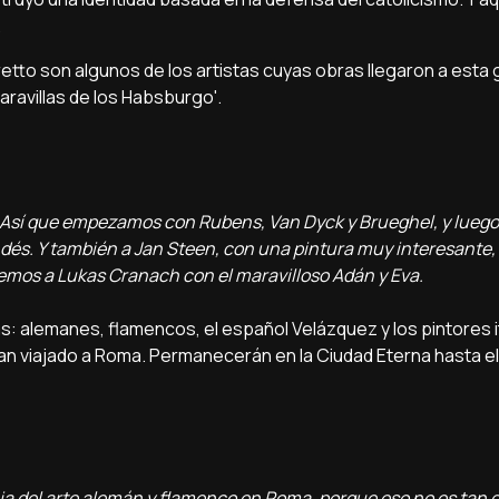
.
etto son algunos de los artistas cuyas obras llegaron a esta 
ravillas de los Habsburgo'.
k. Así que empezamos con Rubens, Van Dyck y Brueghel, y lue
ndés. Y también a Jan Steen, con una pintura muy interesante,
emos a Lukas Cranach con el maravilloso Adán y Eva.
as: alemanes, flamencos, el español Velázquez y los pintores i
han viajado a Roma. Permanecerán en la Ciudad Eterna hasta el
cia del arte alemán y flamenco en Roma, porque eso no es tan