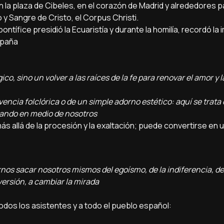
n la plaza de Cibeles, en el corazón de Madrid y alrededores p
 y Sangre de Cristo, el Corpus Christi.
ontífice presidió la Ecuaristía y durante la homilía, recordó la
spaña
co, sino un volver a las raíces de la fe para renovar el amor y l
ncia folclórica o de un simple adorno estético: aquí se trata d
sando en medio de nosotros
s allá de la procesión y la exaltación; puede convertirse en 
rnos sacar nosotros mismos del egoísmo, de la indiferencia, de
versión, a cambiar la mirada
todos los asistentes y a todo el pueblo español: