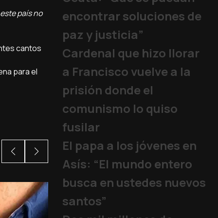
este país no
encontrar soluciones de
paz y justicia”
entes cantos
Cardenal que hizo llorar
a Francisco vuelve a la
ena para el
prisión donde el
comunismo lo quiso
fusilar
El papa a los jóvenes en
Asís: “El mundo entero
busca en ustedes nuevos
santos”