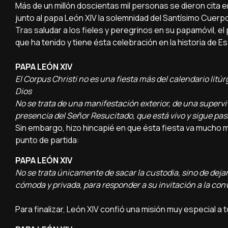
Más de un millón doscientas mil personas se dieron cita e
junto al papa León XIV la solemnidad del Santísimo Cuerpo
Tras saludar a los fieles y peregrinos en su papamóvil, el p
que ha tenido y tiene ésta celebración en la historia de E
PAPA LEÓN XIV
El Corpus Christi no es una fiesta más del calendario litúrgi
Dios
No se trata de una manifestación exterior, de una supervive
presencia del Señor Resucitado, que está vivo y sigue pa
Sin embargo, hizo hincapié en que ésta fiesta va mucho má
punto de partida:
PAPA LEÓN XIV
No se trata únicamente de sacar la custodia, sino de deja
cómoda y privada, para responder a su invitación a la con
Para finalizar, León XIV confió una misión muy especial a 