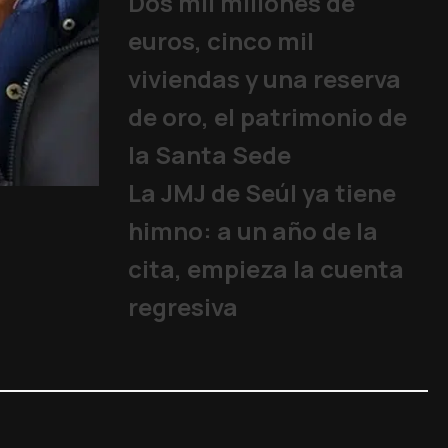
Dos mil millones de
euros, cinco mil
viviendas y una reserva
de oro, el patrimonio de
la Santa Sede
La JMJ de Seúl ya tiene
¿Por qué Francisco
Papa
|
08/08/2026
himno: a un año de la
cita, empieza la cuenta
regresiva