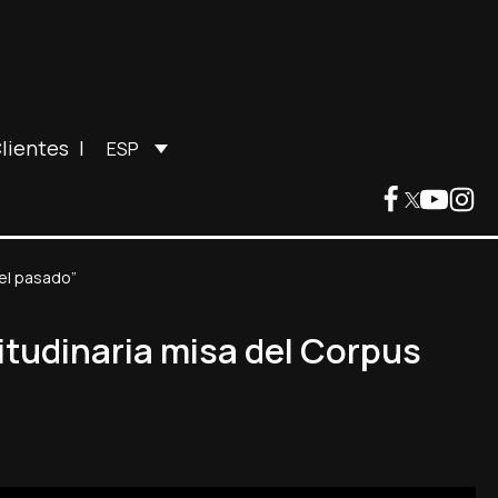
lientes
|
ESP
del pasado”
itudinaria misa del Corpus