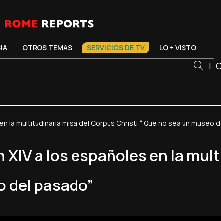
SIA
OTROS TEMAS
SERVICIOS DE TV
LO + VISTO
|
C
n la multitudinaria misa del Corpus Christi:“ Que no sea un museo 
XIV a los españoles en la mult
o del pasado”