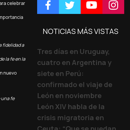
ara celebrar
 importancia
NOTICIAS MÁS VISTAS
a fidelidad a
Tres días en Uruguay,
e la fe en la
cuatro en Argentina y
siete en Perú:
un nuevo
confirmado el viaje de
León en noviembre
 una fe
León XIV habla de la
crisis migratoria en
Ceuta: “Que se puedan