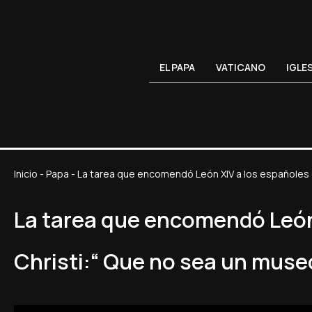
EL PAPA
VATICANO
IGLE
Inicio
-
Papa
-
La tarea que encomendó León XIV a los españoles e
La tarea que encomendó León 
Christi:“ Que no sea un muse