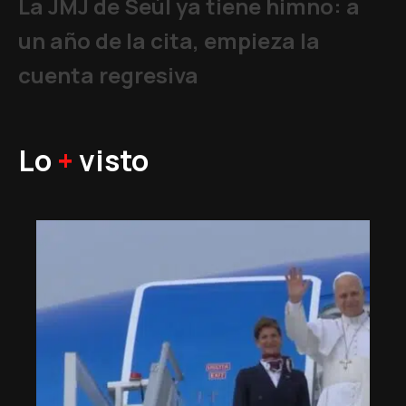
La JMJ de Seúl ya tiene himno: a
un año de la cita, empieza la
cuenta regresiva
Lo
+
visto